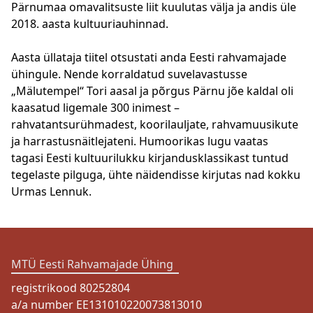
Pärnumaa omavalitsuste liit kuulutas välja ja andis üle
2018. aasta kultuuriauhinnad.
Aasta üllataja tiitel otsustati anda Eesti rahvamajade
ühingule. Nende korraldatud suvelavastusse
„Mälutempel“ Tori aasal ja põrgus Pärnu jõe kaldal oli
kaasatud ligemale 300 inimest –
rahvatantsurühmadest, koorilauljate, rahvamuusikute
ja harrastusnäitlejateni. Humoorikas lugu vaatas
tagasi Eesti kultuurilukku kirjandusklassikast tuntud
tegelaste pilguga, ühte näidendisse kirjutas nad kokku
Urmas Lennuk.
MTÜ Eesti Rahvamajade Ühing
registrikood 80252804
a/a number EE131010220073813010