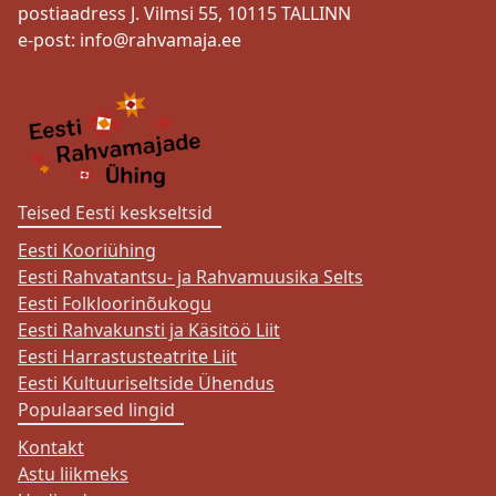
postiaadress J. Vilmsi 55, 10115 TALLINN
e-post:
info@rahvamaja.ee
Teised Eesti keskseltsid
Eesti Kooriühing
Eesti Rahvatantsu- ja Rahvamuusika Selts
Eesti Folkloorinõukogu
Eesti Rahvakunsti ja Käsitöö Liit
Eesti Harrastusteatrite Liit
Eesti Kultuuriseltside Ühendus
Populaarsed lingid
Kontakt
Astu liikmeks