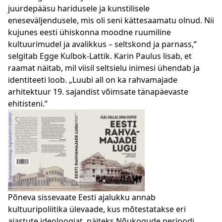
juurdepääsu haridusele ja kunstilisele
eneseväljendusele, mis oli seni kättesaamatu olnud. Nii
kujunes eesti ühiskonna moodne ruumiline
kultuurimudel ja avalikkus – seltskond ja parnass,“
selgitab Egge Kulbok-Lattik. Karin Paulus lisab, et
raamat näitab, mil viisil seltsielu inimesi ühendab ja
identiteeti loob. „Luubi all on ka rahvamajade
arhitektuur 19. sajandist võimsate tänapäevaste
ehitisteni.“
Põneva sissevaate Eesti ajalukku annab
kultuuripoliitika ülevaade, kus mõtestatakse eri
ajastute ideoloogiat, näiteks Nõukogude perioodi