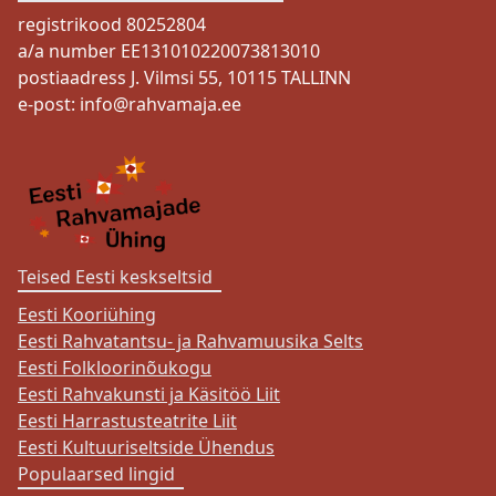
registrikood 80252804
a/a number EE131010220073813010
postiaadress J. Vilmsi 55, 10115 TALLINN
e-post:
info@rahvamaja.ee
Teised Eesti keskseltsid
Eesti Kooriühing
Eesti Rahvatantsu- ja Rahvamuusika Selts
Eesti Folkloorinõukogu
Eesti Rahvakunsti ja Käsitöö Liit
Eesti Harrastusteatrite Liit
Eesti Kultuuriseltside Ühendus
Populaarsed lingid