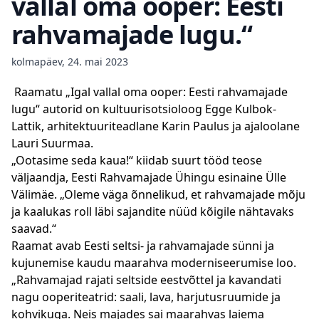
vallal oma ooper: Eesti
rahvamajade lugu.“
kolmapäev, 24. mai 2023
Raamatu „Igal vallal oma ooper: Eesti rahvamajade
lugu“ autorid on kultuurisotsioloog Egge Kulbok-
Lattik, arhitektuuriteadlane Karin Paulus ja ajaloolane
Lauri Suurmaa.
„Ootasime seda kaua!“ kiidab suurt tööd teose
väljaandja, Eesti Rahvamajade Ühingu esinaine Ülle
Välimäe. „Oleme väga õnnelikud, et rahvamajade mõju
ja kaalukas roll läbi sajandite nüüd kõigile nähtavaks
saavad.“
Raamat avab Eesti seltsi- ja rahvamajade sünni ja
kujunemise kaudu maarahva moderniseerumise loo.
„Rahvamajad rajati seltside eestvõttel ja kavandati
nagu ooperiteatrid: saali, lava, harjutusruumide ja
kohvikuga. Neis majades sai maarahvas laiema