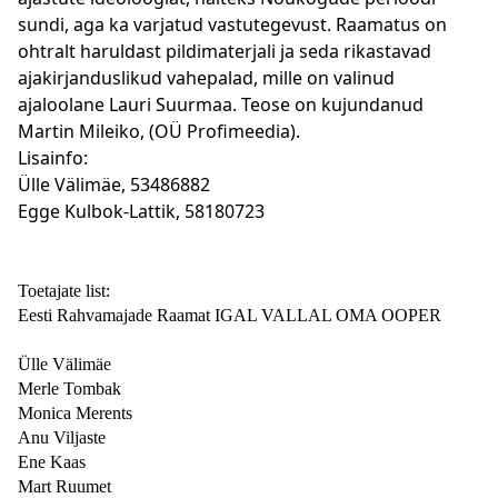
sundi, aga ka varjatud vastutegevust. Raamatus on
ohtralt haruldast pildimaterjali ja seda rikastavad
ajakirjanduslikud vahepalad, mille on valinud
ajaloolane Lauri Suurmaa. Teose on kujundanud
Martin Mileiko, (OÜ Profimeedia).
Lisainfo:
Ülle Välimäe, 53486882
Egge Kulbok-Lattik, 58180723
Toetajate list:
Eesti Rahvamajade Raamat IGAL VALLAL OMA OOPER
Ülle Välimäe
Merle Tombak
Monica Merents
Anu Viljaste
Ene Kaas
Mart Ruumet