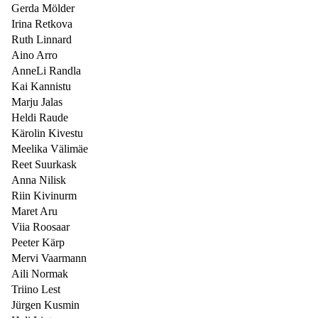
Gerda Mölder
Irina Retkova
Ruth Linnard
Aino Arro
AnneLi Randla
Kai Kannistu
Marju Jalas
Heldi Raude
Kärolin Kivestu
Meelika Välimäe
Reet Suurkask
Anna Nilisk
Riin Kivinurm
Maret Aru
Viia Roosaar
Peeter Kärp
Mervi Vaarmann
Aili Normak
Triino Lest
Jürgen Kusmin