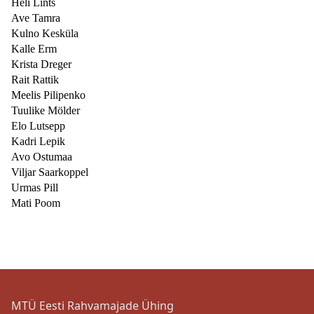
Heli Lints
Ave Tamra
Kulno Kesküla
Kalle Erm
Krista Dreger
Rait Rattik
Meelis Pilipenko
Tuulike Mölder
Elo Lutsepp
Kadri Lepik
Avo Ostumaa
Viljar Saarkoppel
Urmas Pill
Mati Poom
MTÜ Eesti Rahvamajade Ühing