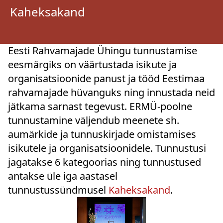
Kaheksakand
Eesti Rahvamajade Ühingu tunnustamise
eesmärgiks on väärtustada isikute ja
organisatsioonide panust ja tööd Eestimaa
rahvamajade hüvanguks ning innustada neid
jätkama sarnast tegevust. ERMÜ-poolne
tunnustamine väljendub meenete sh.
aumärkide ja tunnuskirjade omistamises
isikutele ja organisatsioonidele. Tunnustusi
jagatakse 6 kategoorias ning tunnustused
antakse üle iga aastasel
tunnustussündmusel
Kaheksakand
.