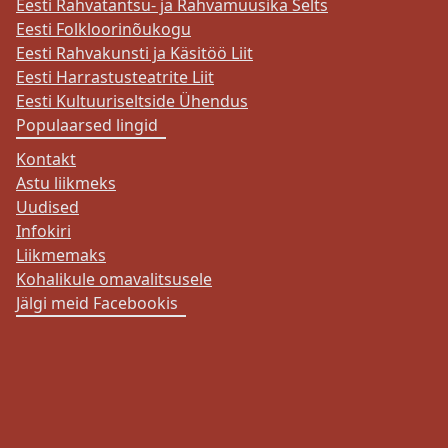
Eesti Rahvatantsu- ja Rahvamuusika Selts
Eesti Folkloorinõukogu
Eesti Rahvakunsti ja Käsitöö Liit
Eesti Harrastusteatrite Liit
Eesti Kultuuriseltside Ühendus
Populaarsed lingid
Kontakt
Astu liikmeks
Uudised
Infokiri
Liikmemaks
Kohalikule omavalitsusele
Jälgi meid Facebookis