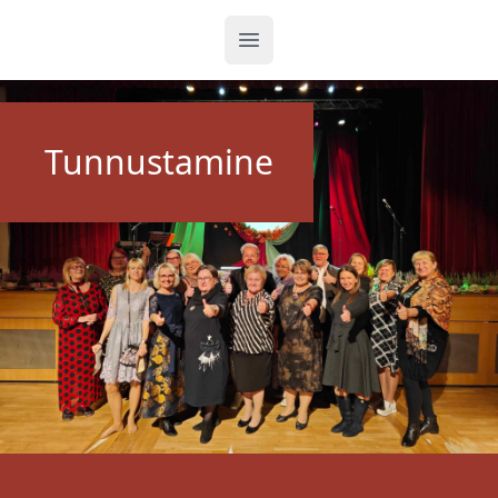
Ava menüü
Tunnustamine