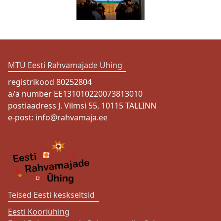
MTÜ Eesti Rahvamajade Ühing
registrikood 80252804
a/a number EE131010220073813010
postiaadress J. Vilmsi 55, 10115 TALLINN
e-post:
info@rahvamaja.ee
Teised Eesti keskseltsid
Eesti Kooriühing