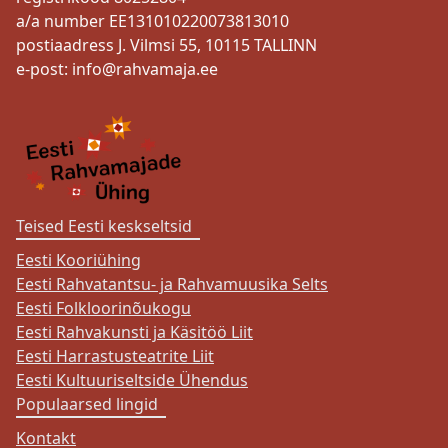
a/a number EE131010220073813010
postiaadress J. Vilmsi 55, 10115 TALLINN
e-post:
info@rahvamaja.ee
Teised Eesti keskseltsid
Eesti Kooriühing
Eesti Rahvatantsu- ja Rahvamuusika Selts
Eesti Folkloorinõukogu
Eesti Rahvakunsti ja Käsitöö Liit
Eesti Harrastusteatrite Liit
Eesti Kultuuriseltside Ühendus
Populaarsed lingid
Kontakt