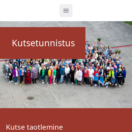
Ava menüü
Kutsetunnistus
Kutse taotlemine