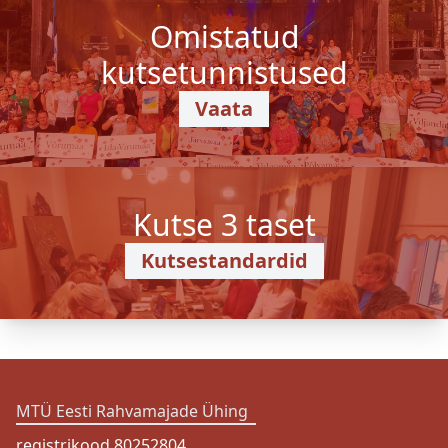
Omistatud
kutsetunnistused
Vaata
Kutse 3 taset
Kutsestandardid
MTÜ Eesti Rahvamajade Ühing
registrikood 80252804