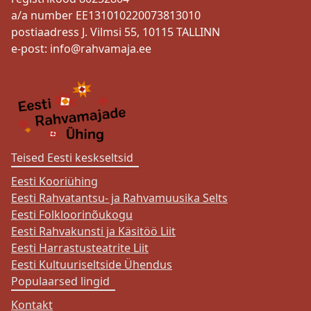
a/a number EE131010220073813010
postiaadress J. Vilmsi 55, 10115 TALLINN
e-post:
info@rahvamaja.ee
Teised Eesti keskseltsid
Eesti Kooriühing
Eesti Rahvatantsu- ja Rahvamuusika Selts
Eesti Folkloorinõukogu
Eesti Rahvakunsti ja Käsitöö Liit
Eesti Harrastusteatrite Liit
Eesti Kultuuriseltside Ühendus
Populaarsed lingid
Kontakt