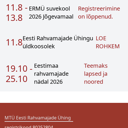
11.8
-
ERMÜ suvekool
Registreerimine
13.8
2026 Jõgevamaal
on lõppenud.
Eesti Rahvamajade Ühingu
LOE
11.8
üldkoosolek
ROHKEM
Eestimaa
Teemaks
19.10
-
rahvamajade
lapsed ja
25.10
nädal 2026
noored
MTÜ Eesti Rahvamajade Ühing
registrikood 80252804